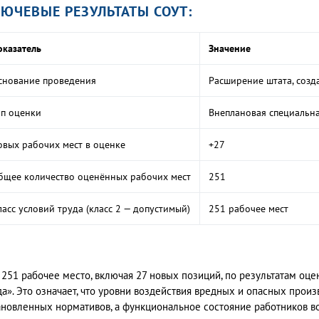
ЮЧЕВЫЕ РЕЗУЛЬТАТЫ СОУТ:
оказатель
Значение
снование проведения
Расширение штата, созд
ип оценки
Внеплановая специальна
овых рабочих мест в оценке
+27
бщее количество оценённых рабочих мест
251
ласс условий труда (класс 2 — допустимый)
251 рабочее мест
 251 рабочее место, включая 27 новых позиций, по результатам оце
да». Это означает, что уровни воздействия вредных и опасных про
ановленных нормативов, а функциональное состояние работников в