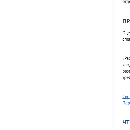
отд
ПР
Оце
спе
«Ра
каж
раз
тре
Сво
Пер
ЧТ