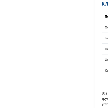
КЛ
П
О
Т
Н
О
К
Все
тру
уст