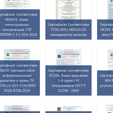
ртификат соответствия
N00656. Знаки
магистральных
Сертификат Соответствия
Сертифи
газопроводов СТО
ST.RU.0001.M0020150
06109. 
АЗПРОМ 2-3.5-454-2010
менеджмента качества
веха Г
ртификат соответствия
00639. Световое табло
Сертификат соответствия
информационные
03206. Знаки дорожные
Сертифи
указатели и знаки. ТУ
1-8 групп I-IV
N063
7.40.24.-019-52419895-
типоразмеров ГОСТ Р
устройс
2018.-07.06.2024
52290 - 2004