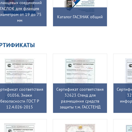
ланцевых соединений
ГАСЛОК для фланцев
иаметром от 19 до 75
Каталог ГАСЗНАК общий
мм
ЕРТИФИКАТЫ
ртификат соответствия
Сертификат соответствия
Сертифи
01056. Знаки
32623 Стенд для
32
безопасности ГОСТ Р
размещения средств
инфор
12.4.026-2015
защиты т.м. ГАССТЕНД