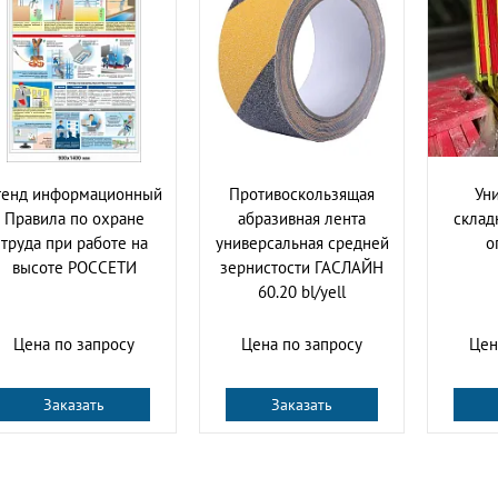
тенд информационный
Противоскользящая
Ун
Правила по охране
абразивная лента
склад
труда при работе на
универсальная средней
о
высоте РОССЕТИ
зернистости ГАСЛАЙН
60.20 bl/yell
Цена по запросу
Цена по запросу
Цен
Заказать
Заказать