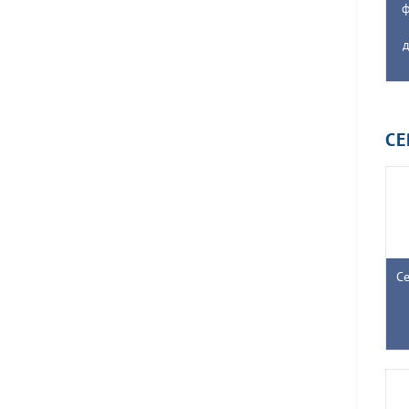
ф
д
С
Се