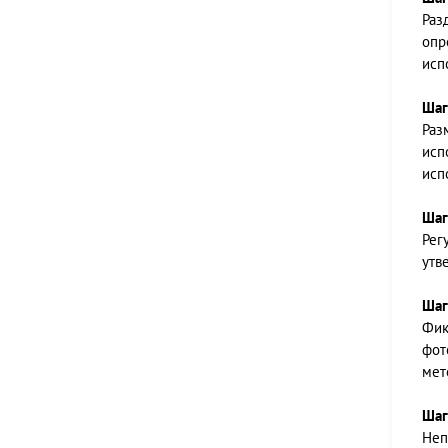
Раз
опр
исп
Шаг
Раз
исп
исп
Шаг
Рег
утв
Шаг
Фик
фот
мет
Шаг
Неп