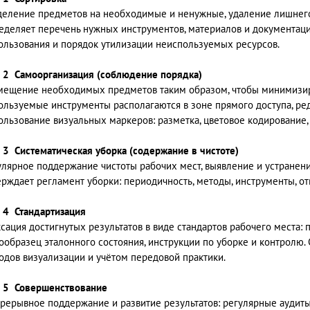
деление предметов на необходимые и ненужные, удаление лишнего 
еделяет перечень нужных инструментов, материалов и документации
ользования и порядок утилизации неиспользуемых ресурсов.
 2 Самоорганизация (соблюдение порядка)
мещение необходимых предметов таким образом, чтобы минимизир
ользуемые инструменты располагаются в зоне прямого доступа, ре
ользование визуальных маркеров: разметка, цветовое кодирование,
 3 Систематическая уборка (содержание в чистоте)
улярное поддержание чистоты рабочих мест, выявление и устранени
ерждает регламент уборки: периодичность, методы, инструменты, о
 4 Стандартизация
сация достигнутых результатов в виде стандартов рабочего места:
ообразец эталонного состояния, инструкции по уборке и контролю
одов визуализации и учётом передовой практики.
 5 Совершенствование
рерывное поддержание и развитие результатов: регулярные аудиты