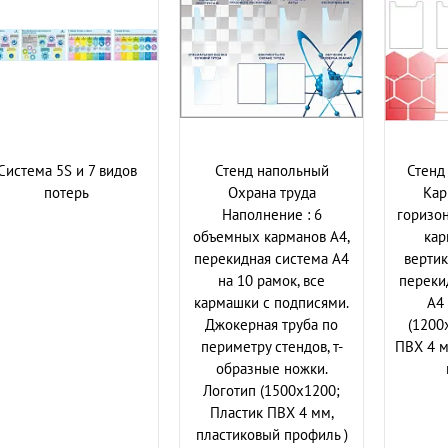
Система 5S и 7 видов
Стенд напольный
Стенд 
потерь
Охрана труда
Кар
Наполнение : 6
горизон
объемных карманов А4,
кар
перекидная система А4
вертик
на 10 рамок, все
переки
кармашки с подписями.
А4 
Джокерная труба по
(1200
периметру стендов, т-
ПВХ 4 
образные ножки.
Логотип (1500х1200;
Пластик ПВХ 4 мм,
пластиковый профиль )