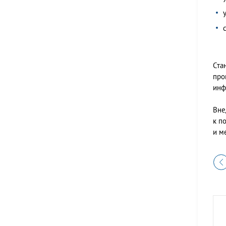
Ста
про
инф
Вне
к п
и м