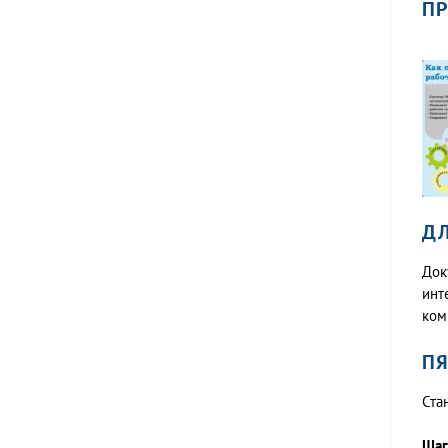
ПР
ДЛ
Док
инт
ком
ПЯ
Ста
Шаг