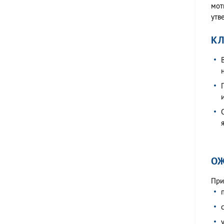
мот
утв
КЛ
ОЖ
При