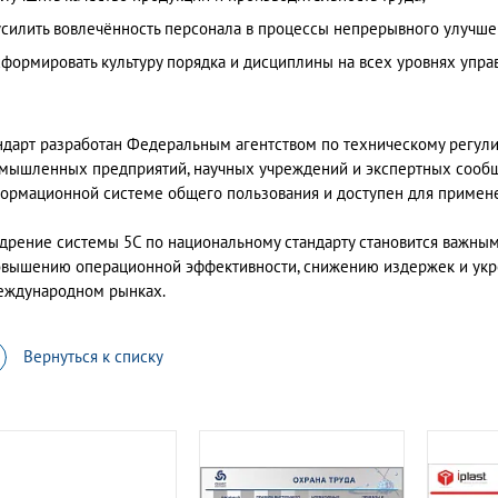
усилить вовлечённость персонала в процессы непрерывного улучше
сформировать культуру порядка и дисциплины на всех уровнях упра
ндарт разработан Федеральным агентством по техническому регул
мышленных предприятий, научных учреждений и экспертных сообще
ормационной системе общего пользования и доступен для применен
дрение системы 5С по национальному стандарту становится важны
овышению операционной эффективности, снижению издержек и укр
еждународном рынках.
Вернуться к списку