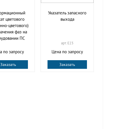
ормационный
Указатель запасного
кат цветового
выхода
енно-цветового)
ачения фаз на
рудовании ПС
арт. E23
а по запросу
Цена по запросу
Заказать
Заказать