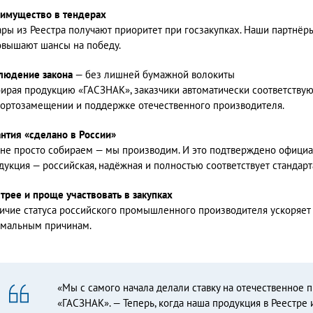
имущество в тендерах
ары из Реестра получают приоритет при госзакупках. Наши партнёр
овышают шансы на победу.
людение закона
— без лишней бумажной волокиты
ирая продукцию «ГАСЗНАК», заказчики автоматически соответствую
ортозамещении и поддержке отечественного производителя.
антия «сделано в России»
не просто собираем — мы производим. И это подтверждено официал
дукция — российская, надёжная и полностью соответствует станда
трее и проще участвовать в закупках
ичие статуса российского промышленного производителя ускоряет 
мальным причинам.
«Мы с самого начала делали ставку на отечественное п
«ГАСЗНАК». — Теперь, когда наша продукция в Реестре 