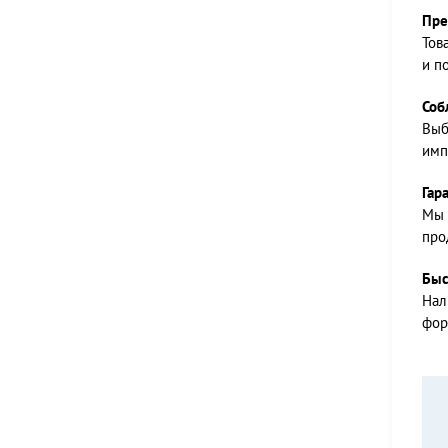
Пре
Тов
и п
Соб
Выб
имп
Гар
Мы 
про
Быс
Нал
фор