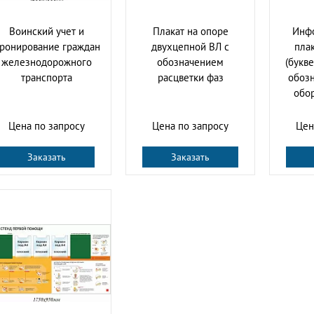
Воинский учет и
Плакат на опоре
Инф
ронирование граждан
двухцепной ВЛ с
пла
железнодорожного
обозначением
(букв
транспорта
расцветки фаз
обозн
обо
Цена по запросу
Цена по запросу
Цен
Заказать
Заказать