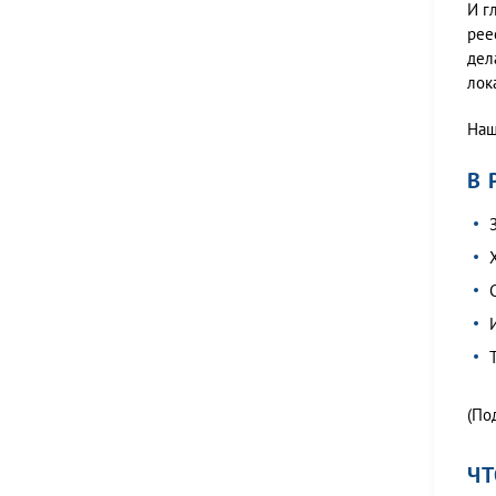
И г
рее
дел
лок
Наш
В 
(По
ЧТ