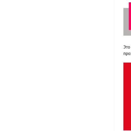
Это
про